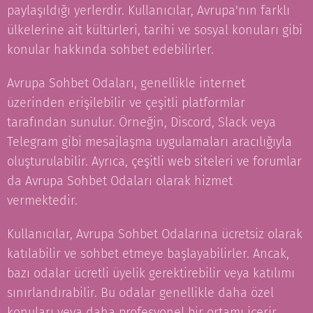
paylaşıldığı yerlerdir. Kullanıcılar, Avrupa'nın farklı
ülkelerine ait kültürleri, tarihi ve sosyal konuları gibi
konular hakkında sohbet edebilirler.
Avrupa Sohbet Odaları, genellikle internet
üzerinden erişilebilir ve çeşitli platformlar
tarafından sunulur. Örneğin, Discord, Slack veya
Telegram gibi mesajlaşma uygulamaları aracılığıyla
oluşturulabilir. Ayrıca, çeşitli web siteleri ve forumlar
da Avrupa Sohbet Odaları olarak hizmet
vermektedir.
Kullanıcılar, Avrupa Sohbet Odalarına ücretsiz olarak
katılabilir ve sohbet etmeye başlayabilirler. Ancak,
bazı odalar ücretli üyelik gerektirebilir veya katılımı
sınırlandırabilir. Bu odalar genellikle daha özel
konuları veya daha profesyonel bir ortamı içerir.